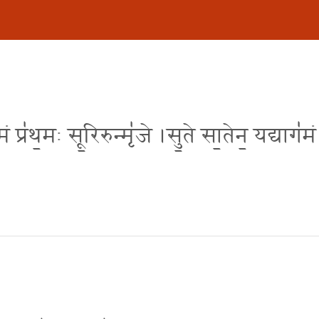
ं प्र॑थ॒मः सू॒रिरुन्मृ॑जे ।सु॒ते सा॒तेन॒ यद्याग॑मं 