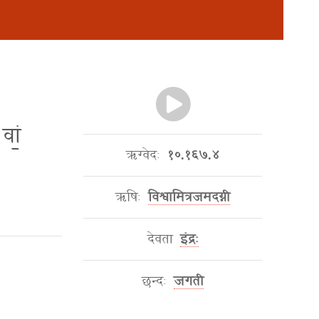
वां॒
ऋग्वेदः
१०.१६७.४
ऋषिः
विश्वामित्रजमदग्नी
देवता
इंद्रः
छन्दः
जगती