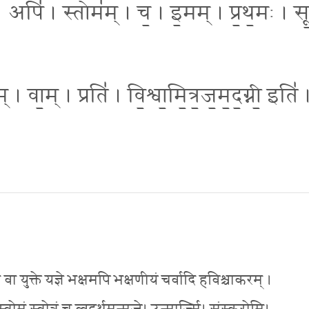
। अपि॑ । स्तोम॑म् । च॒ । इ॒मम् । प्र॒थ॒मः । सू
ा॒म् । प्रति॑ । वि॒श्वा॒मि॒त्र॒ज॒म॒द॒ग्नी॒ इति॑ 
ा वा युक्ते यज्ञे भक्षमपि भक्षणीयं चर्वादि हविश्चाकरम् ।