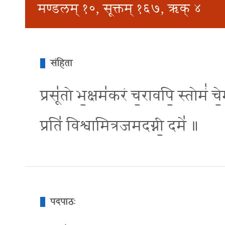
मण्डलम् १०, सूक्तम् १६७, ऋक् ४
संहिता
प्रसू॑तो भ॒क्षम॑करं च॒रावपि॒ स्तोमं॑ चे॒म
प्रति॑ विश्वामित्रजमदग्नी॒ दमे॑ ॥
पदपाठः