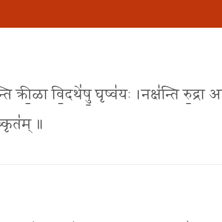
न्ति क्री॒ळा वि॒दथे॑षु॒ घृष्व॑यः ।नक्ष॑न्ति रु॒द्रा
ष्कृत॑म् ॥