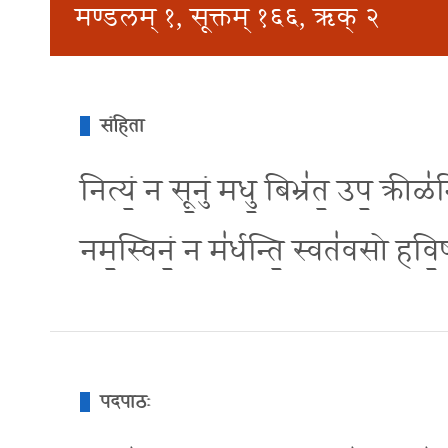
मण्डलम् १, सूक्तम् १६६, ऋक् २
संहिता
नित्यं॒ न सू॒नुं मधु॒ बिभ्र॑त॒ उप॒ क्रीळ॑
नम॒स्विनं॒ न म॑र्धन्ति॒ स्वत॑वसो हवि॒
पदपाठः