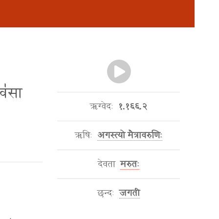
 अव॑सा
ऋग्वेदः
१.१६६.२
ऋषिः
अगस्त्यो मैत्रावरुणिः
देवता
मरुतः
छन्दः
जगती