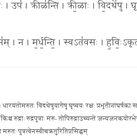
ः । उप॑ । क्रीळ॑न्ति । क्री॒ळाः । वि॒दथे॑षु । घृ
िन॑म् । न । म॒र्ध॒न्ति॒ । स्वऽत॑वसः । ह॒विः॒ऽकृ
तः धारयंतोमरुतः विदथेषुयागेषु घृष्वयः रक्षः प्रभृतीनांघर्षकाःस
ञ्च रुद्राः रुद्रपुत्राः मरु- तोपिरुद्राउच्यन्ते जन्यजनकयोरभे
ौ मरुतः पुत्रत्वेनस्वीचक्रतुरितिप्रसिद्धम्