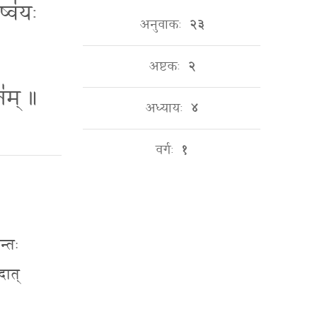
ष्व॑यः
अनुवाकः
२३
अष्टकः
२
त॑म् ॥
अध्यायः
४
वर्गः
१
न्तः
दात्