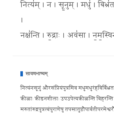
नित्य॑म् । न । सू॒नुम् । मधु॑ । बिभ्र॑त
।
नक्ष॑न्ति । रु॒द्राः । अव॑सा । न॒म॒स्व
सायणभाष्यम्
नित्यंनसूनुं औरसंप्रियंपुत्रमिव मधुमधुरंहविर्बिभ्र
क्रीळाः क्रीडनशीलाः उपउपेत्यक्रीळन्ति विहरन्ति कि
मरुतांरुद्रपुत्रत्वंपुराणेषु तपसातुष्टौपार्वतीपरमेश्वर