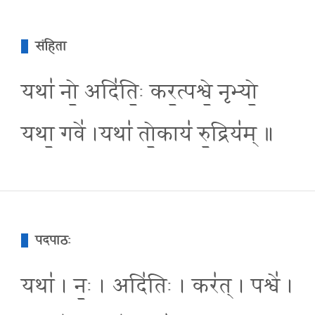
संहिता
यथा॑ नो॒ अदि॑ति॒ः कर॒त्पश्वे॒ नृभ्यो॒
यथा॒ गवे॑ ।यथा॑ तो॒काय॑ रु॒द्रिय॑म् ॥
पदपाठः
यथा॑ । नः॒ । अदि॑तिः । कर॑त् । पश्वे॑ ।