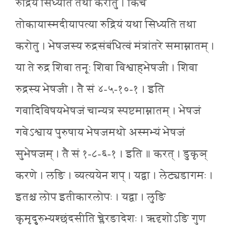
रुद्रियं सिध्यति तथा करोतु । किंच
तोकायास्मदीयापत्या रुद्रियं यथा सिध्यति तथा
करोतु । भेषजस्य रुद्रसंबंधित्वं मंत्रांतरे समाम्नातम् ।
या ते रुद्र शिवा तनूः शिवा विश्वाहभेषजी । शिवा
रुद्रस्य भेषजी । तै सं ४-५-१०-१ । इति
गवादिविषयभेषजं चान्यत्र स्पष्टमाम्नातम् । भेषजं
गवेऽश्वाय पुरुषाय भेषजमथो अस्मभ्यं भेषजं
सुभेषजम् । तै सं १-८-६-१ । इति ॥ करत् । डुकृञ्
करणे । लङि । व्यत्ययेन शप् । यद्वा । लेट्यडागमः ।
इतश्च लोप इतीकारलोपः । यद्वा । लुङि
कृमृदुृरुभ्यश्छंदसीति च्लेरङादेशः । ऋदृशोऽङि गुण