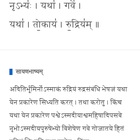
नृऽभ्यः॑ । यथा॑ । गवे॑ ।
यथा॑ । तो॒काय॑ । रु॒द्रिय॑म् ॥
सायणभाष्यम्
अदितिर्भूमिर्नोऽस्माकं रुद्रियं रुद्रसंबंधि भेषजं यथा
येन प्रकारेण सिध्यति करत् । तथा करोतु । किंच
यथा येन प्रकारेण पश्वेऽस्मदीयाश्वमहिषादिपसवे
नृभोऽस्मदीयपुरुषेभ्यो विशेषेण गवे गोजातये हितं