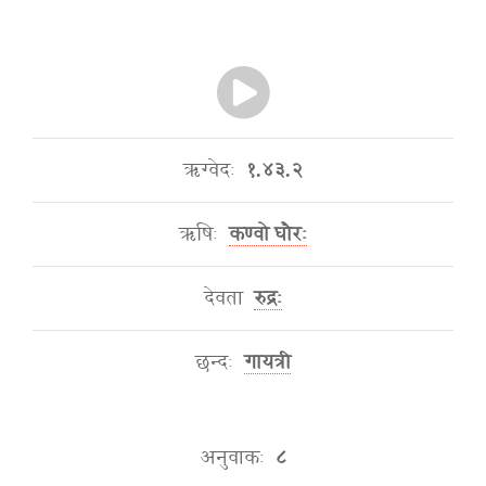
ऋग्वेदः
१.४३.२
ऋषिः
कण्वो घौरः
देवता
रुद्रः
छन्दः
गायत्री
अनुवाकः
८