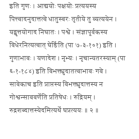
इति गुणः । आद्ययोः पक्षयोः प्रत्ययस्य
पित्त्वादनुदात्तत्वे धातुस्वरः तृतीये तु व्यत्ययेन ।
यद्वृत्तयोगाद निघातः । पश्वे । संज्ञापूर्वकस्य
विधेरनित्यत्वात् घेर्ङिति (पा ७-३-१०१) इति ।
गुणाभावः । यणादेश । नृभ्यः । नृचान्यतरस्याम् (पा
६-१-१८४) इति विभक्त्युदातत्वाभावः गवे ।
सावेकाच इति प्राप्तस्य विभक्त्युदात्तस्य न
गोश्वन्साववर्णेति प्रतिषेधः । रुद्रियम् ।
रुद्रशब्दात्तस्येदमित्यर्थे घप्रत्ययः ॥ २ ॥