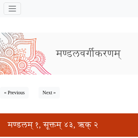
मण्डलवर्गीकरणम्
« Previous
Next »
मण्डलम् १, सूक्तम् ४३, ऋक् २