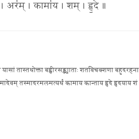
 । अर॑म् । कामा॑य । शम् । हृ॒दे ॥
ासां तास्तथोक्ता बह्वीरसङ्ख्याताः शतविचक्शणा बहुदरहना 
ादेवम् तस्मादरमलमत्यर्थं कामाय कान्ताय हृदे हृदयाय शं