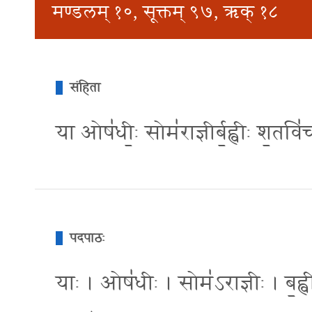
मण्डलम् १०, सूक्तम् ९७, ऋक् १८
संहिता
या ओष॑धी॒ः सोम॑राज्ञीर्ब॒ह्वीः श॒तवि॑चक
पदपाठः
याः । ओष॑धीः । सोम॑ऽराज्ञीः । ब॒ह्