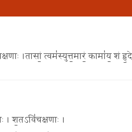
्षणाः ।तासां॒ त्वम॑स्युत्त॒मारं॒ कामा॑य॒ शं हृ॒द
वीः । श॒तऽवि॑चक्षणाः ।