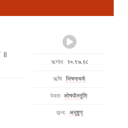
े ॥
ऋग्वेदः
१०.९७.१८
ऋषिः
भिषगाथर्वः
देवता
ओषधीस्तुतिः
छन्दः
अनुष्टुप्