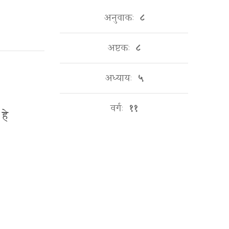
अनुवाकः
८
अष्टकः
८
अध्यायः
५
वर्गः
११
हे