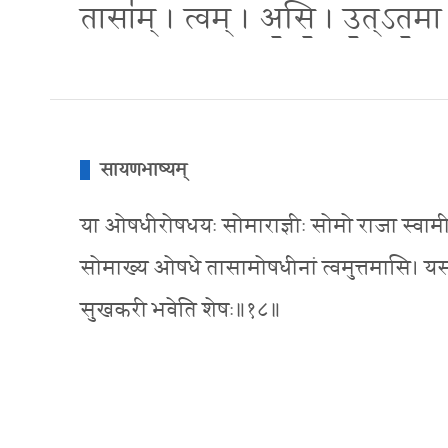
तासा॑म् । त्वम् । अ॒सि॒ । उ॒त्ऽत॒मा
सायणभाष्यम्
या ओषधीरोषधयः सोमाराज्ञीः सोमो राजा स्वामी य
सोमाख्य ओषधे तासामोषधीनां त्वमुत्तमासि। यस्म
सुखकरी भवेति शेषः॥१८॥