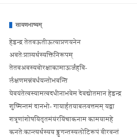
सायणभाष्यम्
हेइन्द्र तेतवऊतीऊत्याप्रणयनेन
अवतेःप्राप्त्यर्थस्यक्तिनिरूपम्
तेतवअवस्यवोरक्षाकामाऊर्जंहवि-
र्लक्षणमन्नंवर्धयन्तोभवन्ति
येवयंतेत्वस्यामत्वदधीनाभवेम देवद्योतमान हेइन्द्र
शुष्मिन्तमं दानभो- गायार्हतयाबलवत्तमम् यद्वा
शत्रूणांशोषयितृतमंयंरयिंचाकनाम कामयामहे
कनतेःकान्त्यर्थस्यय ङ्लुगन्तस्यलोटिरूपं वीरवन्तं