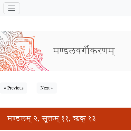
मण्डलवर्गीकरणम्
« Previous
Next »
मण्डलम् २, सूक्तम् ११, ऋक् १३