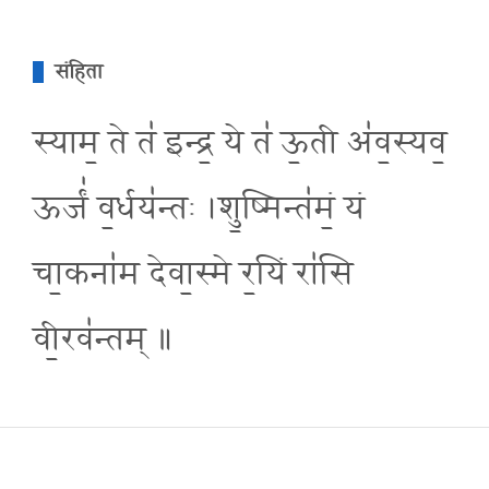
संहिता
स्याम॒ ते त॑ इन्द्र॒ ये त॑ ऊ॒ती अ॑व॒स्यव॒
ऊर्जं॑ व॒र्धय॑न्तः ।शु॒ष्मिन्त॑मं॒ यं
चा॒कना॑म देवा॒स्मे र॒यिं रा॑सि
वी॒रव॑न्तम् ॥