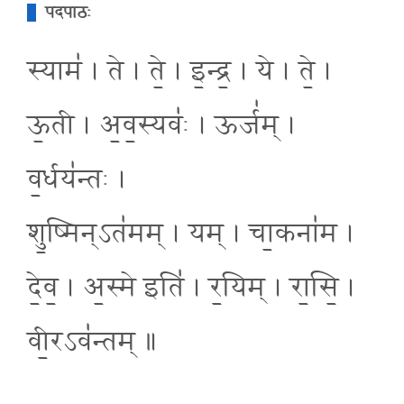
पदपाठः
स्याम॑ । ते । ते॒ । इ॒न्द्र॒ । ये । ते॒ ।
ऊ॒ती । अ॒व॒स्यवः॑ । ऊर्ज॑म् ।
व॒र्धय॑न्तः ।
शु॒ष्मिन्ऽत॑मम् । यम् । चा॒कना॑म ।
दे॒व॒ । अ॒स्मे इति॑ । र॒यिम् । रा॒सि॒ ।
वी॒रऽव॑न्तम् ॥