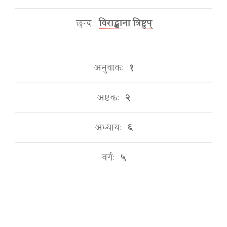
छन्दः
विराट्स्थाना त्रिष्टुप्
अनुवाकः
१
अष्टकः
२
अध्यायः
६
वर्गः
५