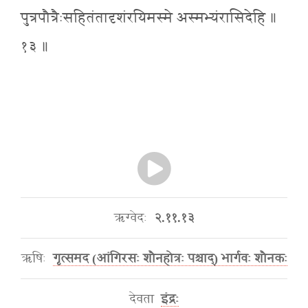
पुत्रपौत्रैःसहितंतादृशंरयिमस्मे अस्मभ्यंरासिदेहि ॥
१३ ॥
ऋग्वेदः
२.११.१३
ऋषिः
गृत्समद (आंगिरसः शौनहोत्रः पश्चाद्) भार्गवः शौनकः
देवता
इंद्रः