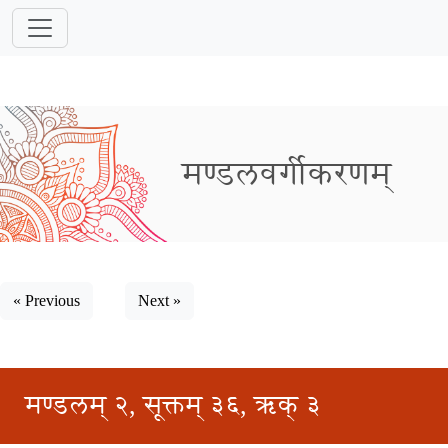
मण्डलवर्गीकरणम्
« Previous
Next »
मण्डलम् २, सूक्तम् ३६, ऋक् ३