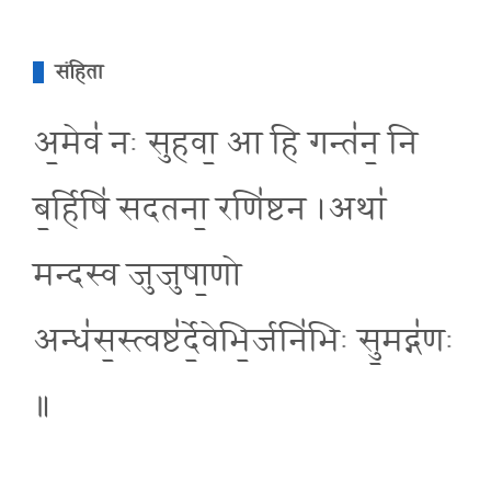
संहिता
अ॒मेव॑ नः सुहवा॒ आ हि गन्त॑न॒ नि
ब॒र्हिषि॑ सदतना॒ रणि॑ष्टन ।अथा॑
मन्दस्व जुजुषा॒णो
अन्ध॑स॒स्त्वष्ट॑र्दे॒वेभि॒र्जनि॑भिः सु॒मद्ग॑णः
॥