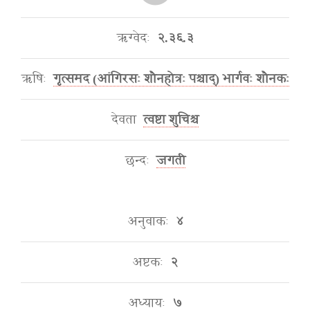
ऋग्वेदः
२.३६.३
ऋषिः
गृत्समद (आंगिरसः शौनहोत्रः पश्चाद्) भार्गवः शौनकः
देवता
त्वष्टा शुचिश्च
छन्दः
जगती
अनुवाकः
४
अष्टकः
२
अध्यायः
७