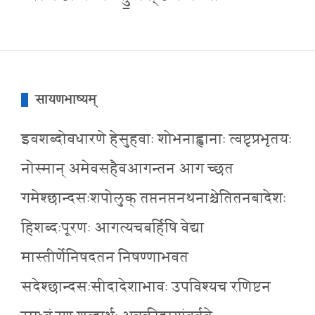
सायणभाष्यम्
इवशब्दोवधारणे हेसुहवाः शोभनाह्वानाः त्वष्टृप्रभृतयः
नोस्मान् अमेवसहैवआगन्तन आग च्छत
गमेश्छान्दसःशपोलुक् तप्तनप्तनथनाश्चेतितनबादेशः
हिशब्दःपूरणः आगत्यचबर्हिषि वेद्या
मास्तीर्णेनिषदतन निषण्णाभवत
सदेश्छान्दसःसीदादेशाभावः उपविश्यच रणिष्टन