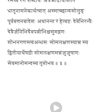
रमध्वं रण शब्दार्थः अत्रक्रीडायांवर्तते
धातूनामनेकार्थत्वात् अस्माच्छान्दसोलुङ्
पूर्ववत्तनबादेशः अथानन्त रं हेत्वष्टः देवेभिरन्यैः
देवैर्जनिभिर्देवपत्नीभिश्चसुमद्गणः
शोभनगणस्त्वंअन्धसः सोमलक्षणस्यान्न स्य
द्वितीयार्थेषष्ठी सोमलक्षणमन्नंजुजुषाणः
सेवमानोमन्दस्व तृप्तोभव ॥ ३ ॥