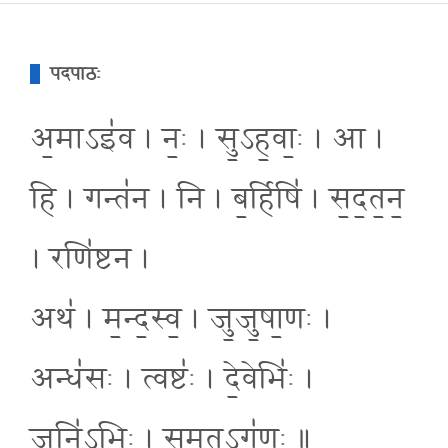
पदपाठः
अ॒माऽइ॑व । नः॒ । सु॒ऽह॒वाः॒ । आ ।
हि । गन्त॑न । नि । ब॒र्हिषि॑ । स॒द॒त॒न॒
। रणि॑ष्टन ।
अथ॑ । म॒न्द॒स्व॒ । जु॒जु॒षा॒णः ।
अन्ध॑सः । त्वष्टः॑ । दे॒वेभिः॑ ।
जनि॑ऽभिः । सु॒मत्ऽग॑णः ॥