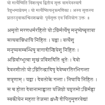
यो मर्त्येष्विति विंशत्यृचं द्वितीयं सूक्तं वामदेवस्यार्षं
त्रैष्टुभमाग्नेयम् । यो मर्त्येष्वित्यनुक्रमणिका । अस्य सूक्तस्य
प्रातरनुवाकाश्विनशस्त्रयोः पूर्वसूक्त एव विनियोग उक्तः ॥
अमृतो मरणधर्मरहितो योऽग्निर्मर्त्येषु मनुष्येष्वृतावा
सत्यवान्निधायि निहितः । यद्वा । वर्त्येशु
मनुष्यसम्बन्धिषु वागादीन्द्रियेशु निहितः ।
अग्निर्वाग्भूत्वा मुखं प्रविशदिति श्रुतेः । देवो
देवनशीलो योऽग्निरिन्द्रादिषु देवेष्वरतिरभिगन्ता
शत्रूणाम् । यद्वा । देवलोके गन्ता । निघायि निहितः ।
स च होता देवानामाह्वाता यजिष्ठो यष्टृतमोऽग्निर्मह्ना
स्वकीयेन महता तेजसा श्चध्यै दीपितुमुत्तरवेद्यां