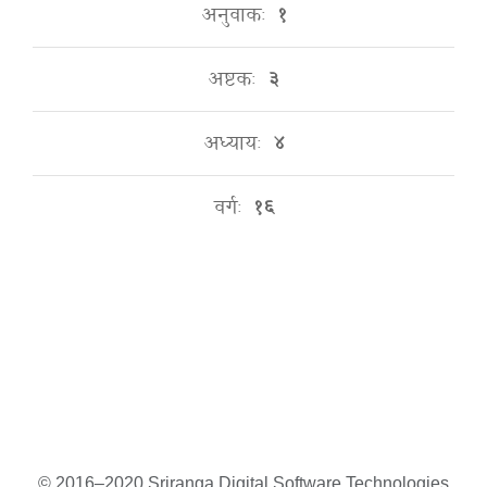
अनुवाकः
१
अष्टकः
३
अध्यायः
४
वर्गः
१६
© 2016–2020 Sriranga Digital Software Technologies