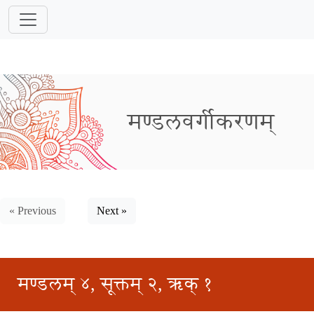
मण्डलवर्गीकरणम्
« Previous
Next »
मण्डलम् ४, सूक्तम् २, ऋक् १