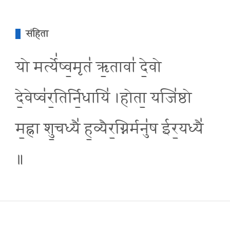
संहिता
यो मर्त्ये॑ष्व॒मृत॑ ऋ॒तावा॑ दे॒वो
दे॒वेष्व॑र॒तिर्नि॒धायि॑ ।होता॒ यजि॑ष्ठो
म॒ह्ना शु॒चध्यै॑ ह॒व्यैर॒ग्निर्मनु॑ष ईर॒यध्यै॑
॥