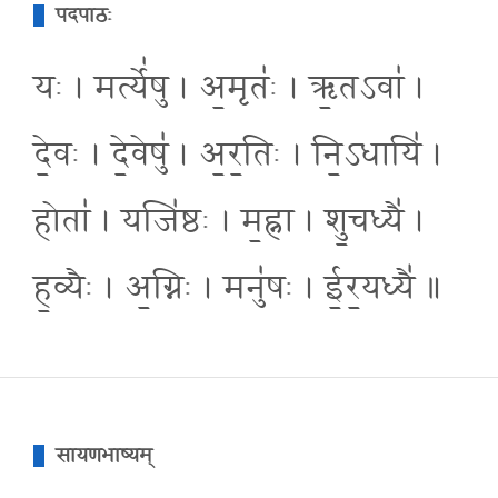
पदपाठः
यः । मर्त्ये॑षु । अ॒मृतः॑ । ऋ॒तऽवा॑ ।
दे॒वः । दे॒वेषु॑ । अ॒र॒तिः । नि॒ऽधायि॑ ।
होता॑ । यजि॑ष्ठः । म॒ह्ना । शु॒चध्यै॑ ।
ह॒व्यैः । अ॒ग्निः । मनु॑षः । ई॒र॒यध्यै॑ ॥
सायणभाष्यम्