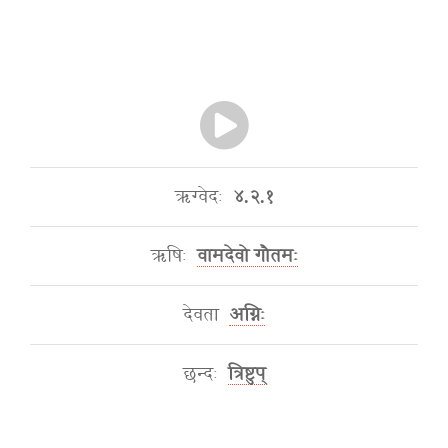
ऋग्वेदः
४.२.१
ऋषिः
वामदेवो गौतमः
देवता
अग्निः
छन्दः
त्रिष्टुप्