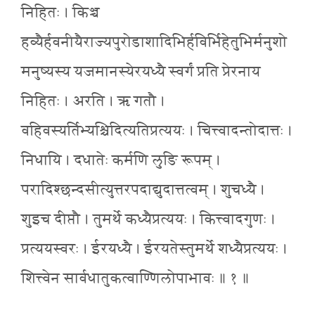
निहितः । किञ्च
हव्यैर्हवनीयैराज्यपुरोडाशादिभिर्हविर्भिहेतुभिर्मनुशो
मनुष्यस्य यजमानस्येरयध्यै स्वर्गं प्रति प्रेरनाय
निहितः । अरति । ऋ गतौ ।
वहिवस्यर्तिभ्यश्चिदित्यतिप्रत्ययः । चित्त्वादन्तोदात्तः ।
निधायि । दधातेः कर्मणि लुङि रूपम् ।
परादिश्छन्दसीत्युत्तरपदाद्युदात्तत्वम् । शुचध्यै ।
शुइच दीप्तौ । तुमर्थे कध्यैप्रत्ययः । कित्त्वादगुणः ।
प्रत्ययस्वरः । ईरयध्यै । ईरयतेस्तुमर्थे शध्यैप्रत्ययः ।
शित्त्वेन सार्वधातुकत्वाण्णिलोपाभावः ॥ १ ॥