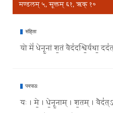
मण्डलम् ५, सूक्तम् ६१, ऋक् १०
संहिता
यो मे॑ धेनू॒नां श॒तं वैद॑दश्वि॒र्यथा॒ दद॑
पदपाठः
यः । मे॒ । धे॒नू॒नाम् । श॒तम् । वैद॑त