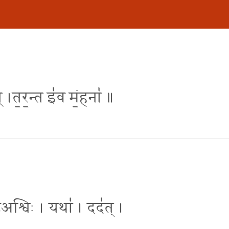
त् ।त॒र॒न्त इ॑व मं॒हना॑ ॥
्ऽअश्विः । यथा॑ । दद॑त् ।