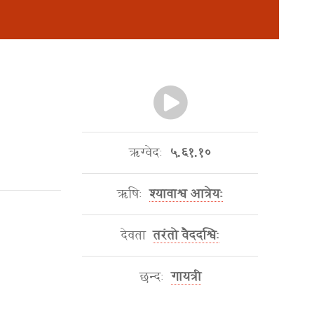
ऋग्वेदः
५.६१.१०
ऋषिः
श्यावाश्व आत्रेयः
देवता
तरंतो वैददश्विः
छन्दः
गायत्री