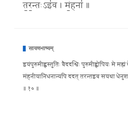
त॒र॒न्तःऽइ॑व । मं॒हना॑ ॥
सायणभाष्यम्
इयंपुरुमीह्ळस्तुतिः वैददश्विः पुरुमीह्ळोपियः मे मह
मंहनीयानिधनान्यपि ददत् तरन्तइव सयथा धेनुशतंबहु
॥ १० ॥