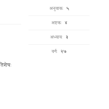
अनुवाकः
५
अष्टकः
४
अध्यायः
३
वर्गः
२७
तिशेषः