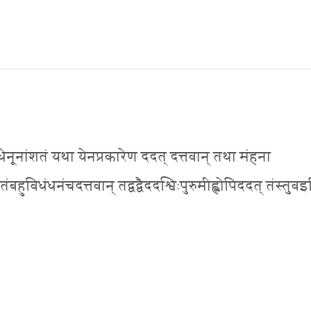
्यं धेनूनांशतं यथा येनप्रकारेण ददत् दत्तवान् तथा मंहना
विधंधनंचदत्तवान् तद्वद्वैददश्विःपुरुमीह्ळोपिददत् तंस्तुवइ