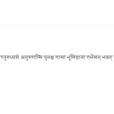
ीरनुरुध्यसे अनुरुणत्सि पुनश्च तासां भूमिष्ठानां गर्भेसन् भवन