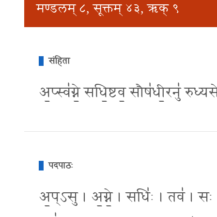
मण्डलम् ८, सूक्तम् ४३, ऋक् ९
संहिता
अ॒प्स्व॑ग्ने॒ सधि॒ष्टव॒ सौष॑धी॒रनु॑ रुध्यस
पदपाठः
अ॒प्ऽसु । अ॒ग्ने॒ । सधिः॑ । तव॑ । सः 