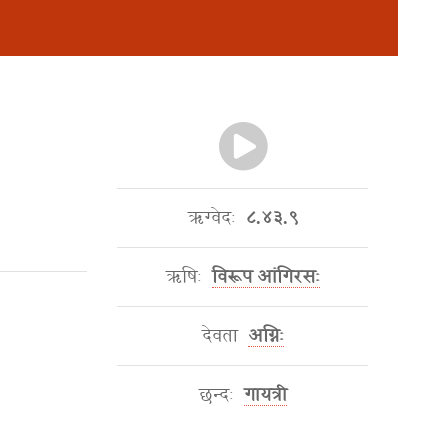
ऋग्वेदः
८.४३.९
ऋषिः
विरूप आंगिरसः
देवता
अग्निः
छन्दः
गायत्री