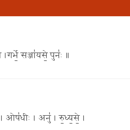
े ।गर्भे॒ सञ्जा॑यसे॒ पुनः॑ ॥
। ओष॑धीः । अनु॑ । रु॒ध्य॒से॒ ।