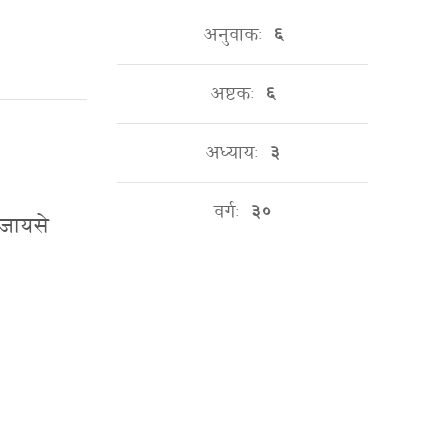
अनुवाकः
६
अष्टकः
६
अध्यायः
३
वर्गः
३०
् जायसे