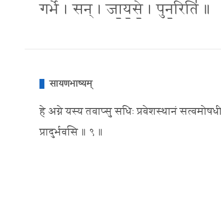
गर्भे॑ । सन् । जा॒य॒से॒ । पुन॒रिति॑ ॥
सायणभाष्यम्
हे अग्ने यस्य तवाप्सु सधिः प्रवेशस्थानं सत्वमोषध
प्रादुर्भवसि ॥ ९ ॥