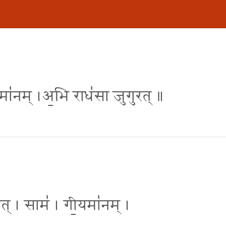
गी॒यमा॑नम् ।अ॒भि राध॑सा जुगुरत् ॥
्रव॑त् । साम॑ । गी॒यमा॑नम् ।