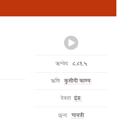
ऋग्वेदः
८.८१.५
ऋषिः
कुसीदी काण्वः
देवता
इंद्रः
छन्दः
गायत्री