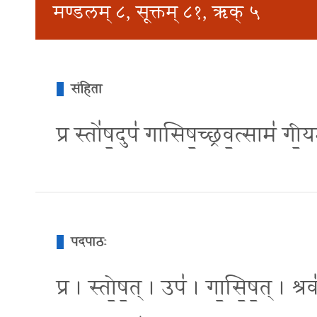
मण्डलम् ८, सूक्तम् ८१, ऋक् ५
संहिता
प्र स्तो॑ष॒दुप॑ गासिष॒च्छ्रव॒त्साम॑ 
पदपाठः
प्र । स्तो॒ष॒त् । उप॑ । गा॒सि॒ष॒त् । श