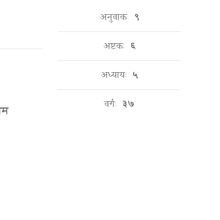
अनुवाकः
९
अष्टकः
६
अध्यायः
५
वर्गः
३७
साम