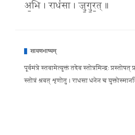
अ॒भि । राध॑सा । जु॒गु॒र॒त् ॥
सायणभाष्यम्
पूर्वमंत्रे स्तवामेत्युक्तं तदेव स्तोत्रमिन्द्रः प्र
स्तोत्रं श्रवत् शृणोतु । राधसा धनेन च युक्तोस्मा