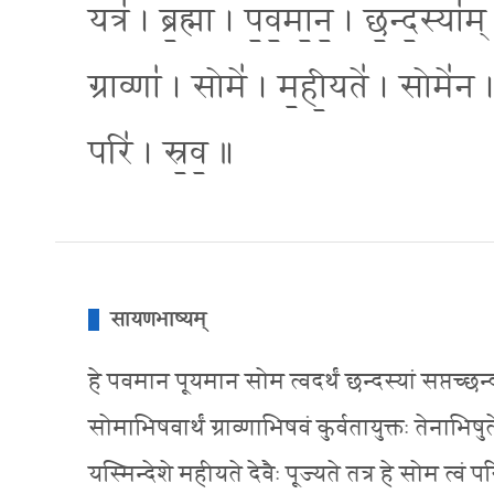
यत्र॑ । ब्र॒ह्मा । प॒व॒मा॒न॒ । छ॒न्द॒स्या
ग्राव्णा॑ । सोमे॑ । म॒ही॒यते॑ । सोमे॑न
परि॑ । स्र॒व॒ ॥
सायणभाष्यम्
हे पवमान पूयमान सोम त्वदर्थं छन्दस्यां सप्तच्छन्द
सोमाभिषवार्थं ग्राव्णाभिषवं कुर्वतायुक्तः तेनाभिषुत
यस्मिन्देशे महीयते देवैः पूज्यते तत्र हे सोम त्वं प