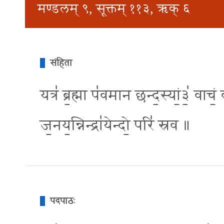
मण्डलम् ९, सूक्तम् ११३, ऋक् ६
संहिता
यत्र॑ ब्र॒ह्मा प॑वमान छन्द॒स्यां॒३॒॑ वाचं
ज॒नय॒न्निन्द्रा॑येन्दो॒ परि॑ स्रव ॥
पदपाठः