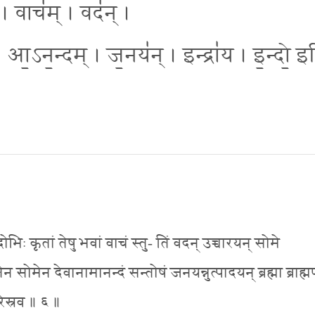
॑म् । वाच॑म् । वद॑न् ।
 । आ॒ऽन॒न्दम् । ज॒नय॑न् । इन्द्रा॑य । इ॒न्दो॒ इ
ोभिः कृतां तेषु भवां वाचं स्तु- तिं वदन् उच्चारयन् सोमे
ेन सोमेन देवानामानन्दं सन्तोषं जनयन्नुत्पादयन् ब्रह्मा ब्राह्म
रिस्रव ॥ ६ ॥