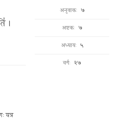
अनुवाकः
७
ति॑ ।
अष्टकः
७
अध्यायः
५
वर्गः
२७
णः यत्र