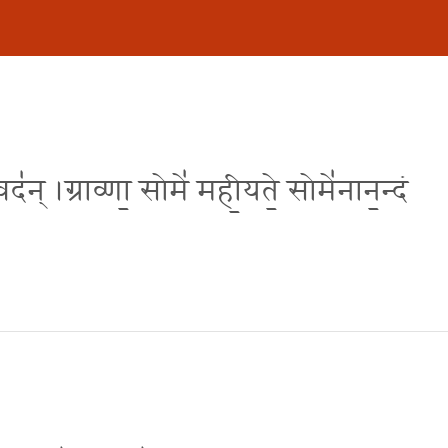
॒ वद॑न् ।ग्राव्णा॒ सोमे॑ मही॒यते॒ सोमे॑नान॒न्दं