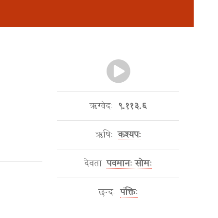
ऋग्वेदः
९.११३.६
ऋषिः
कश्यपः
देवता
पवमानः सोमः
छन्दः
पंक्तिः