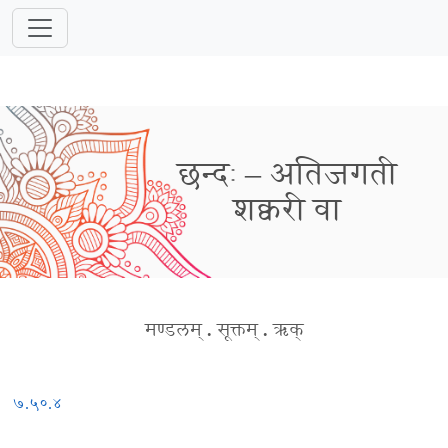
छन्दः – अतिजगती
शक्वरी वा
मण्डलम्
.
सूक्तम्
.
ऋक्
७.५०.४