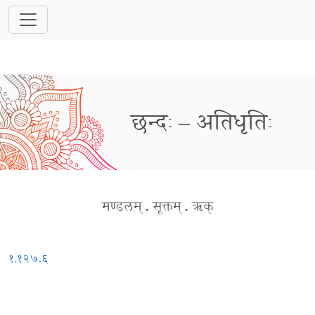
छन्दः – अतिधृतिः
मण्डलम्
.
सूक्तम्
.
ऋक्
१.१२७.६