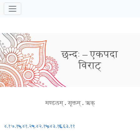
छन्दः – एकपदा
विराट्
मण्डलम्
.
सूक्तम्
.
ऋक्
४.१७.१५
५.४१.२०
५.४२.१७
५.४३.१६
६.६३.११