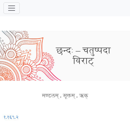
छन्दः – चतुष्पदा
विराट्
मण्डलम्
.
सूक्तम्
.
ऋक्
१.१६९.२