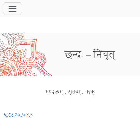
छन्दः – निचृत्
मण्डलम्
.
सूक्तम्
.
ऋक्
५.६१.३
५.७४.८