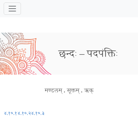
छन्दः – पदपंक्तिः
मण्डलम्
.
सूक्तम्
.
ऋक्
४.१०.१
४.१०.२
४.१०.३