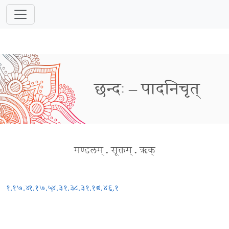
छन्दः – पादनिचृत्
मण्डलम्
.
सूक्तम्
.
ऋक्
१.१७.४
१.१७.५
४.३१.३
८.३१.१०
८.४६.१