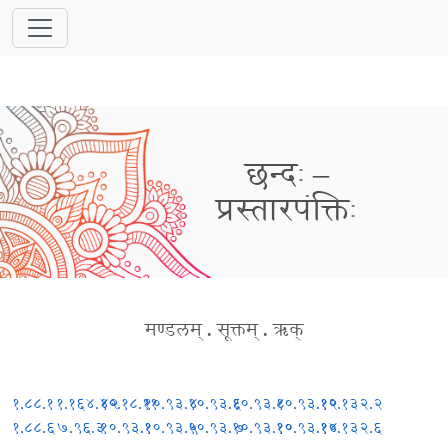
छन्दः –
प्रस्तारपंक्तिः
मण्डलम्
.
सूक्तम्
.
ऋक्
१.८८.१
१.१६४.४२
१०.१८.११
१०.९३.४
१०.९३.६
१०.९३.८
१०.९३.१२
१०.१३२.२
१.८८.६
७.९६.३
१०.९३.१
१०.९३.५
१०.९३.७
१०.९३.१०
१०.९३.१४
१०.१३२.६