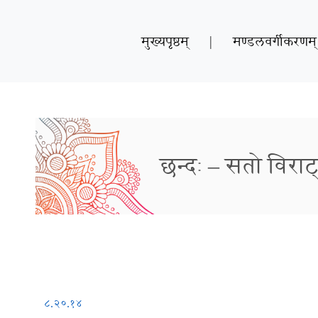
मुख्यपृष्ठम्
|
मण्डलवर्गीकरणम्
छन्दः – सतो विराट
८.२०.१४