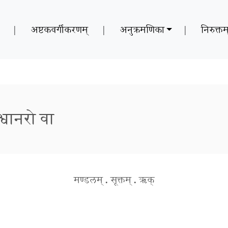
|
अष्टकवर्गीकरणम्
|
अनुक्रमणिका
|
निरुक्तम
ैश्वानरो वा
मण्डलम्
.
सूक्तम्
.
ऋक्