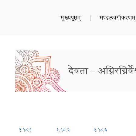
मुख्यपृष्ठम्
|
मण्डलवर्गीकरणम्
देवता – अग्निरग्निर्व
१.९८.१
१.९८.२
१.९८.३