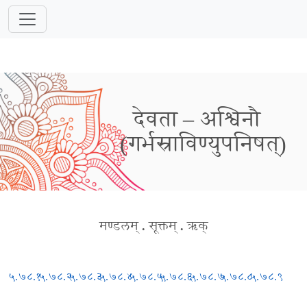
देवता – अश्विनौ
(गर्भस्राविण्युपनिषत्)
मण्डलम्
.
सूक्तम्
.
ऋक्
५.७८.१
५.७८.२
५.७८.३
५.७८.४
५.७८.५
५.७८.६
५.७८.७
५.७८.८
५.७८.९