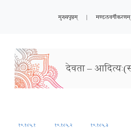
मुख्यपृष्ठम्
|
मण्डलवर्गीकरणम्
देवता – आदित्यः(स्
१०.१८५.१
१०.१८५.२
१०.१८५.३