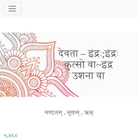
देवता – इंद्रः;इंद्रः
कुत्सो वा~इंद्र
उशना वा
मण्डलम्
.
सूक्तम्
.
ऋक्
५.३१.८