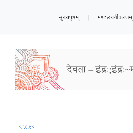
मुख्यपृष्ठम्
|
मण्डलवर्गीकरणम्
देवता – इंद्रः;इंद्रः
८.९६.१४