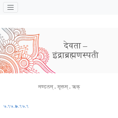
देवता –
इंद्राब्रह्मणस्पती
मण्डलम्
.
सूक्तम्
.
ऋक्
७.९७.३
७.९७.९