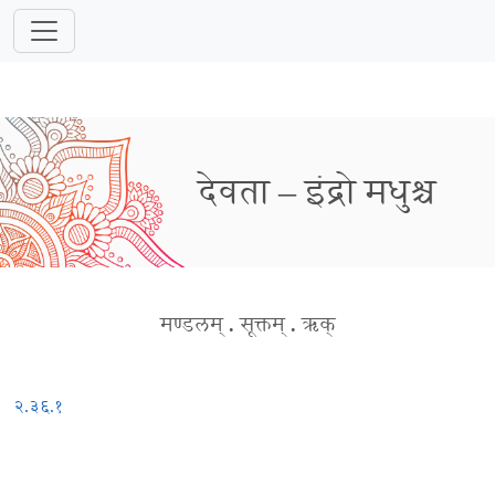
देवता – इंद्रो मधुश्च
मण्डलम्
.
सूक्तम्
.
ऋक्
२.३६.१