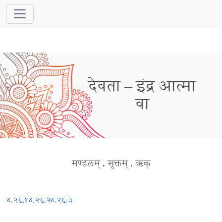
देवता – इंद्र आत्मा
वा
मण्डलम्
.
सूक्तम्
.
ऋक्
४.२६.१
४.२६.२
४.२६.३