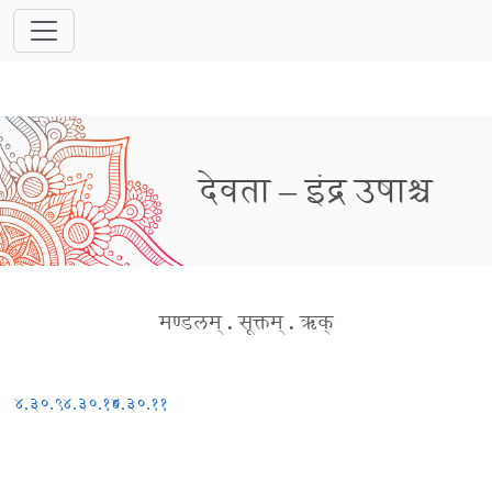
देवता – इंद्र उषाश्च
मण्डलम्
.
सूक्तम्
.
ऋक्
४.३०.९
४.३०.१०
४.३०.११