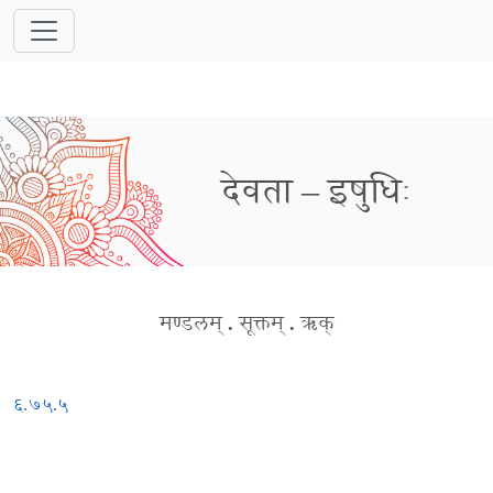
देवता – इषुधिः
मण्डलम्
.
सूक्तम्
.
ऋक्
६.७५.५