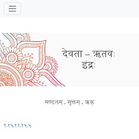
देवता – ऋतवः
इंद्रः
मण्डलम्
.
सूक्तम्
.
ऋक्
१.१५.१
१.१५.५