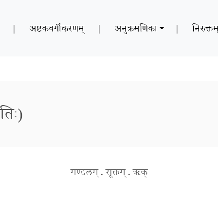
|
अष्टकवर्गीकरणम्
|
अनुक्रमणिका
|
निरुक्तम
तिः)
मण्डलम्
.
सूक्तम्
.
ऋक्