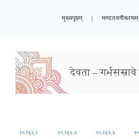
मुख्यपृष्ठम्
|
मण्डलवर्गीकरणम्
देवता – गर्भसंस्रावे प्
१०.१६२.१
१०.१६२.२
१०.१६२.३
१