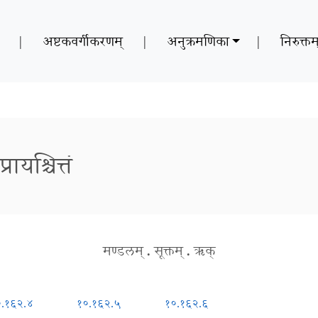
|
अष्टकवर्गीकरणम्
|
अनुक्रमणिका
|
निरुक्तम
रायश्चित्तं
मण्डलम्
.
सूक्तम्
.
ऋक्
०.१६२.४
१०.१६२.५
१०.१६२.६