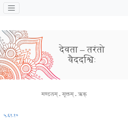
देवता – तरंतो
वैददश्विः
मण्डलम्
.
सूक्तम्
.
ऋक्
५.६१.१०