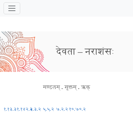
देवता – नराशंसः
मण्डलम्
.
सूक्तम्
.
ऋक्
१.१३.३
१.१४२.३
२.३.२
५.५.२
७.२.२
१०.७०.२