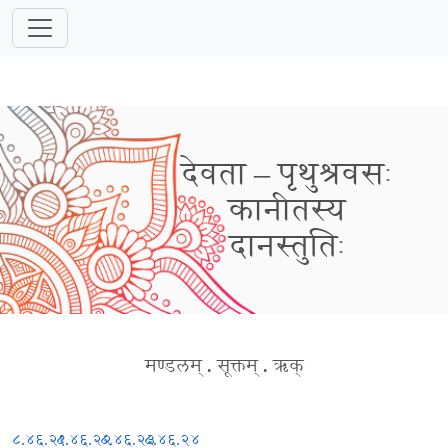
देवता – पृथुश्रवसः
कानीतस्य
दानस्तुतिः
मण्डलम्
.
सूक्तम्
.
ऋक्
८.४६.२१
८.४६.२२
८.४६.२३
८.४६.२४