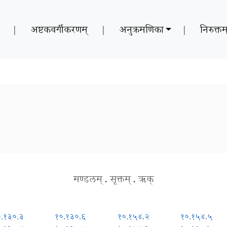
|
अष्टकवर्गीकरणम्
|
अनुक्रमणिका
|
निरुक्तम
मण्डलम्
.
सूक्तम्
.
ऋक्
०.१३०.३
१०.१३०.६
१०.१५४.२
१०.१५४.५