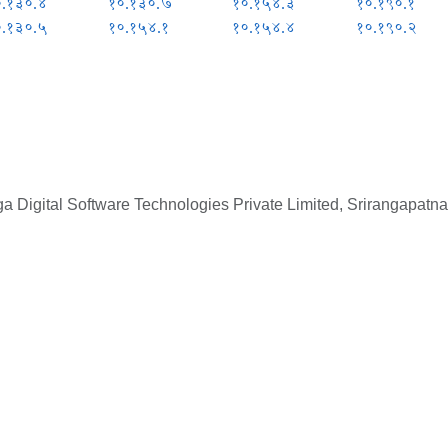
०.१३०.४
१०.१३०.७
१०.१५४.३
१०.१९०.१
०.१३०.५
१०.१५४.१
१०.१५४.४
१०.१९०.२
 Digital Software Technologies Private Limited, Srirangapatna