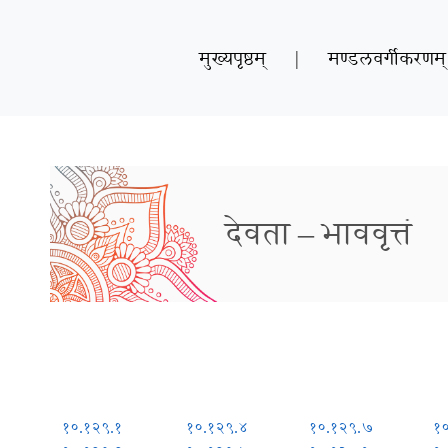
मुख्यपृष्ठम्
|
मण्डलवर्गीकरणम्
देवता – भाववृत्तं
१०.१२९.१
१०.१२९.४
१०.१२९.७
१