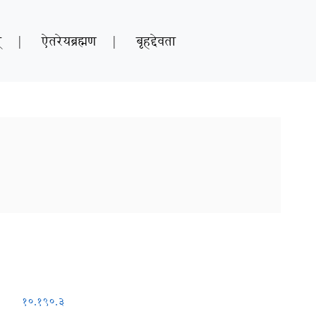
्
|
ऐतरेयब्रह्मण
|
बृहद्देवता
१०.१९०.३