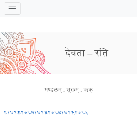
देवता – रतिः
मण्डलम्
.
सूक्तम्
.
ऋक्
१.१७९.१
१.१७९.२
१.१७९.३
१.१७९.४
१.१७९.५
१.१७९.६