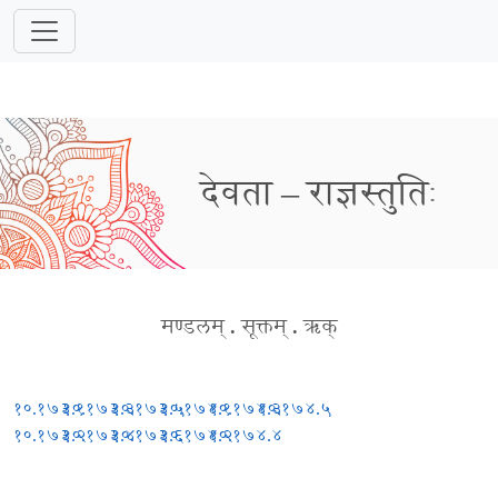
देवता – राज्ञस्तुतिः
मण्डलम्
.
सूक्तम्
.
ऋक्
१०.१७३.१
१०.१७३.३
१०.१७३.५
१०.१७४.१
१०.१७४.३
१०.१७४.५
१०.१७३.२
१०.१७३.४
१०.१७३.६
१०.१७४.२
१०.१७४.४