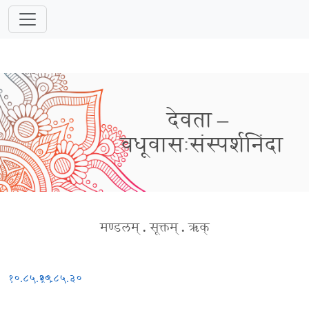
देवता –
वधूवासःसंस्पर्शनिंदा
मण्डलम्
.
सूक्तम्
.
ऋक्
१०.८५.२९
१०.८५.३०