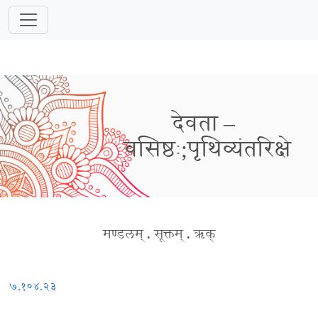
देवता –
वसिष्ठः;पृथिव्यंतरिक्षे
मण्डलम्
.
सूक्तम्
.
ऋक्
७.१०४.२३