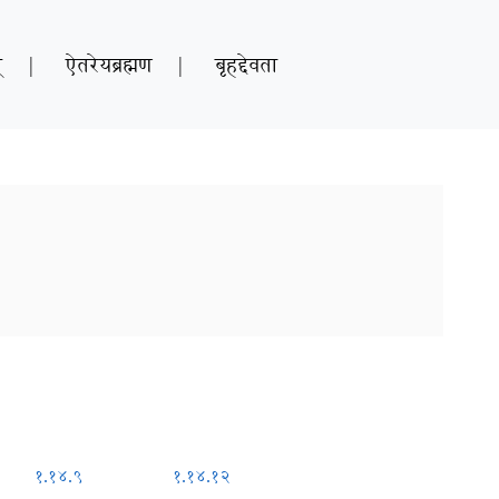
्
|
ऐतरेयब्रह्मण
|
बृहद्देवता
१.१४.९
१.१४.१२