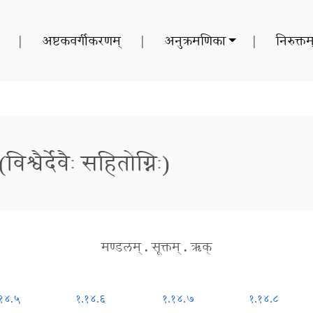
|
अष्टकवर्गीकरणम्
|
अनुक्रमणिका
|
निरुक्तम
विश्वैर्देवैः सहितोग्निः)
मण्डलम्
.
सूक्तम्
.
ऋक्
१४.५
१.१४.६
१.१४.७
१.१४.८