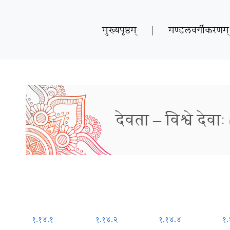
मुख्यपृष्ठम्
|
मण्डलवर्गीकरणम्
देवता – विश्वे देवाः (
१.१४.१
१.१४.२
१.१४.४
१.