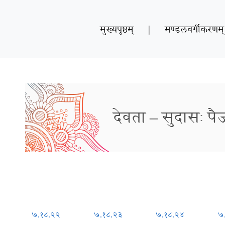
मुख्यपृष्ठम्
|
मण्डलवर्गीकरणम्
देवता – सुदासः पै
७.१८.२२
७.१८.२३
७.१८.२४
७