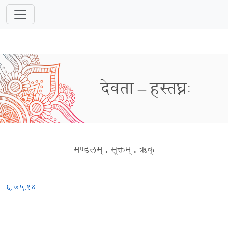
देवता – हस्तघ्नः
मण्डलम्
.
सूक्तम्
.
ऋक्
६.७५.१४