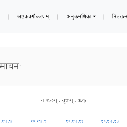
|
अष्टकवर्गीकरणम्
|
अनुक्रमणिका
|
निरुक्तम
ामायनः
मण्डलम्
.
सूक्तम्
.
ऋक्
०.१७.७
१०.१७.९
१०.१७.११
१०.१७.१३