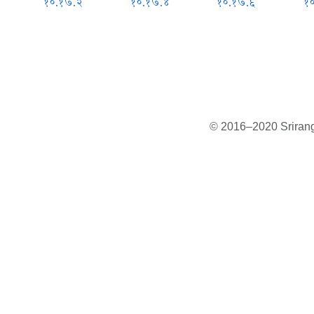
१०.१७.२
१०.१७.४
१०.१७.६
१
© 2016–2020 Sriranga