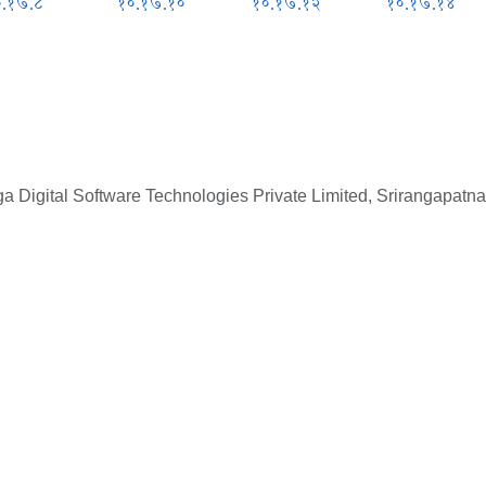
०.१७.८
१०.१७.१०
१०.१७.१२
१०.१७.१४
 Digital Software Technologies Private Limited, Srirangapatna