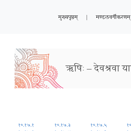
मुख्यपृष्ठम्
|
मण्डलवर्गीकरणम्
ऋषिः – देवश्रवा य
१०.१७.१
१०.१७.३
१०.१७.५
१