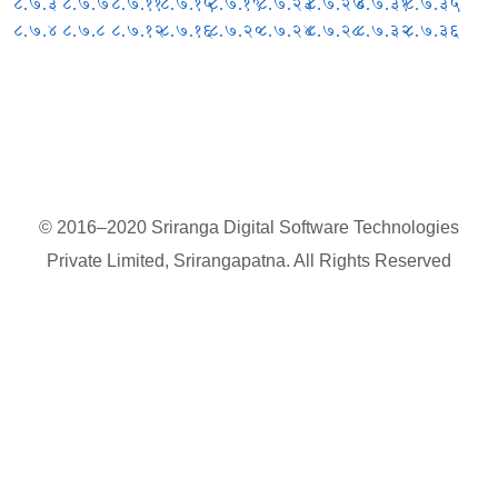
८.७.३
८.७.७
८.७.११
८.७.१५
८.७.१९
८.७.२३
८.७.२७
८.७.३१
८.७.३५
८.७.४
८.७.८
८.७.१२
८.७.१६
८.७.२०
८.७.२४
८.७.२८
८.७.३२
८.७.३६
© 2016–2020 Sriranga Digital Software Technologies
Private Limited, Srirangapatna. All Rights Reserved