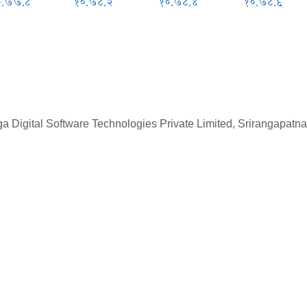
०.७७.८
१०.७८.२
१०.७८.४
१०.७८.६
 Digital Software Technologies Private Limited, Srirangapatna