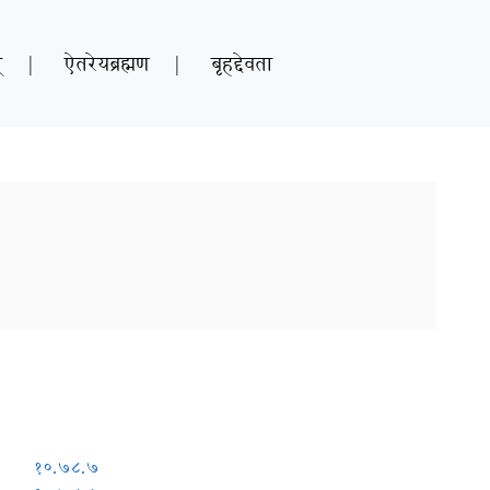
्
|
ऐतरेयब्रह्मण
|
बृहद्देवता
१०.७८.७