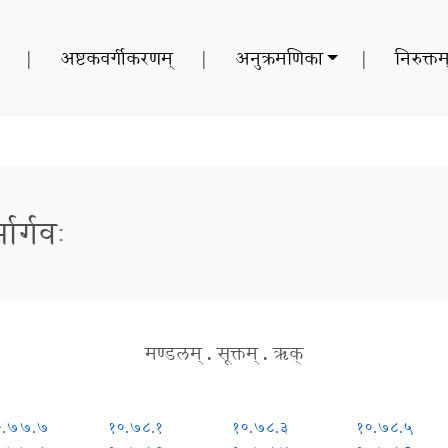
|
अष्टकवर्गीकरणम्
|
अनुक्रमणिका
|
निरुक्तम
ार्गवः
मण्डलम्
.
सूक्तम्
.
ऋक्
०.७७.७
१०.७८.१
१०.७८.३
१०.७८.५