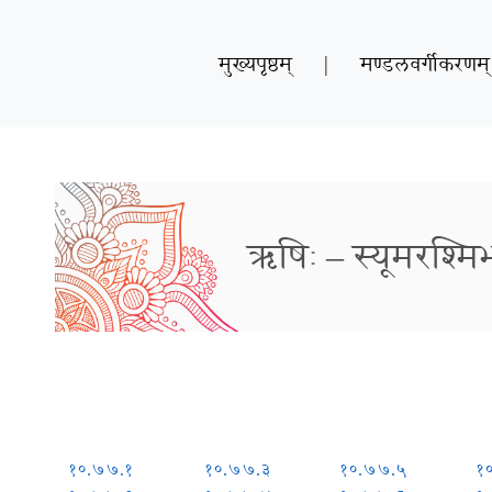
मुख्यपृष्ठम्
|
मण्डलवर्गीकरणम्
ऋषिः – स्यूमरश्मिर्भ
१०.७७.१
१०.७७.३
१०.७७.५
१