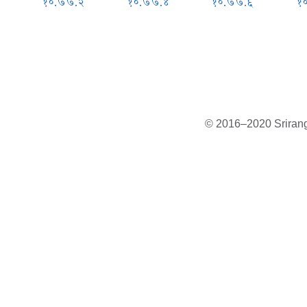
१०.७७.२
१०.७७.४
१०.७७.६
१
© 2016–2020 Sriranga