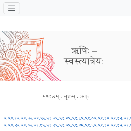
ऋषिः –
स्वस्त्यात्रेयः
मण्डलम्
.
सूक्तम्
.
ऋक्
५.५०.१
५.५०.३
५.५०.५
५.५१.२
५.५१.४
५.५१.६
५.५१.८
५.५१.१०
५.५१.१२
५.५१.
५.५०.२
५.५०.४
५.५१.१
५.५१.३
५.५१.५
५.५१.७
५.५१.९
५.५१.११
५.५१.१३
५.५१.