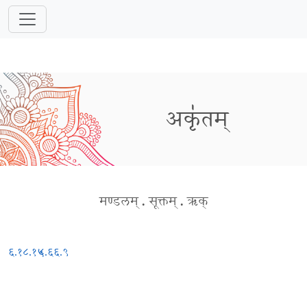
अकृ॑तम्
मण्डलम्
.
सूक्तम्
.
ऋक्
६.१८.१५
८.६६.९