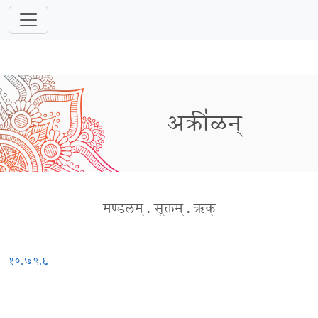
अक्री॑ळन्
मण्डलम्
.
सूक्तम्
.
ऋक्
१०.७९.६